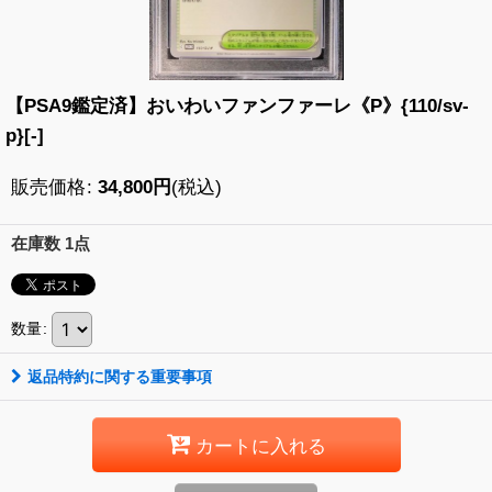
【PSA9鑑定済】おいわいファンファーレ《P》{110/sv-
p}[-]
販売価格
:
34,800
円
(税込)
在庫数 1点
数量
:
返品特約に関する重要事項
カートに入れる