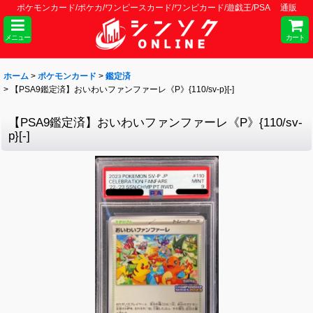
ポケモンカード/ポケカ/ワンピースカード/ワンピカード/遊戯王/PSA 通販
メニュー
カート
ホーム
>
ポケモンカード
>
鑑定済
>
【PSA9鑑定済】おいわいファンファーレ《P》{110/sv-p}[-]
【PSA9鑑定済】おいわいファンファーレ《P》{110/sv-
p}[-]