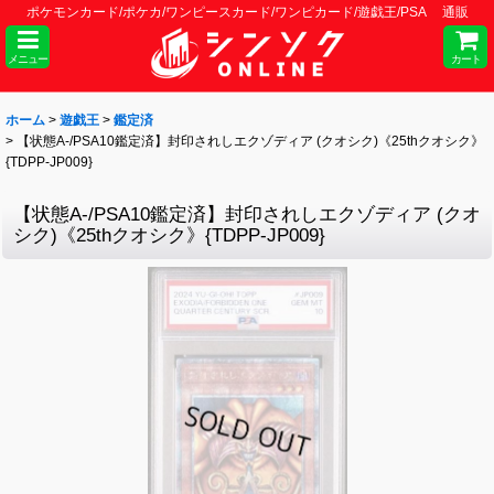
ポケモンカード/ポケカ/ワンピースカード/ワンピカード/遊戯王/PSA 通販
メニュー
カート
ホーム
>
遊戯王
>
鑑定済
>
【状態A-/PSA10鑑定済】封印されしエクゾディア (クオシク)《25thクオシク》
{TDPP-JP009}
【状態A-/PSA10鑑定済】封印されしエクゾディア (クオ
シク)《25thクオシク》{TDPP-JP009}