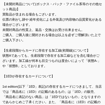
【未開封商品について(ボックス・パック・ファイル系等のその他セ
ット商品)】
買取品が含まれる場合もございます。
伝票の剥がし跡や 経年劣化による外装及び内容物の品質変化がある
場合がございます。
未開封商品の性質上、返品・交換はお受け出来ません。
ご購入、ご購入後に開封される場合は以上を必ずご理解頂いた上で
ご購入下さい。
【生産段階からカードに存在する加工線(初期線)について】
状態Aであっても、生産段階で存在する加工線などを含む場合がご
ざいます。加工線が何本も目立つものは度合いによって「状態A-」
や「状態B」としております。
【1EDが存在するカードについて】
1st edition(以下「1ED」表記)の存在するカードにつきまして、当店
では「商品名に（1ED）の記載のあるもの」は「1ED」の販売、
「商品名に表記のない商品」は「1EDではないもの」となりますの
であらかじめご了承ください。また、「商品名に（1ED）の記載の