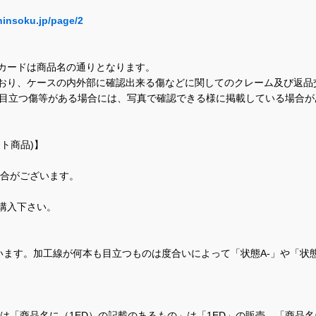
hinsoku.jp/page/2
カードは商品名の通りとなります。
おり、ケースの内外部に確認出来る傷などに関してのクレーム及び返品
に目立つ傷等がある場合には、写真で確認できる様に掲載している場合
ト商品)】
場合がございます。
購入下さい。
ます。加工線が何本も目立つものは度合いによって「状態A-」や「状
て、当店では「商品名に（1ED）の記載のあるもの」は「1ED」の販売、「