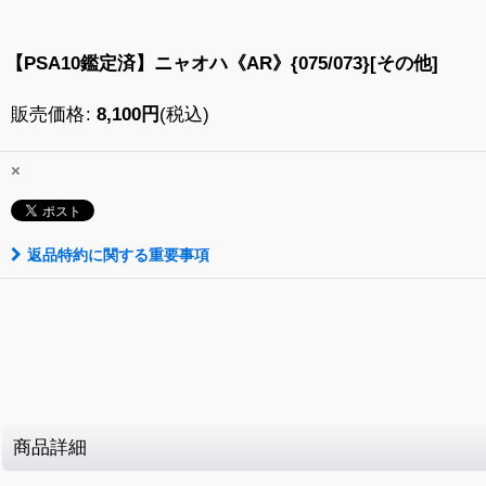
【PSA10鑑定済】ニャオハ《AR》{075/073}[その他]
販売価格
:
8,100
円
(税込)
×
返品特約に関する重要事項
商品詳細