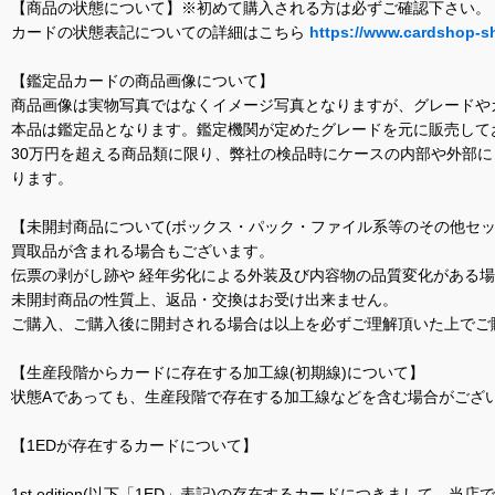
【商品の状態について】※初めて購入される方は必ずご確認下さい。
カードの状態表記についての詳細はこちら
https://www.cardshop-s
【鑑定品カードの商品画像について】
商品画像は実物写真ではなくイメージ写真となりますが、グレードや
本品は鑑定品となります。鑑定機関が定めたグレードを元に販売して
30万円を超える商品類に限り、弊社の検品時にケースの内部や外部
ります。
【未開封商品について(ボックス・パック・ファイル系等のその他セッ
買取品が含まれる場合もございます。
伝票の剥がし跡や 経年劣化による外装及び内容物の品質変化がある
未開封商品の性質上、返品・交換はお受け出来ません。
ご購入、ご購入後に開封される場合は以上を必ずご理解頂いた上でご
【生産段階からカードに存在する加工線(初期線)について】
状態Aであっても、生産段階で存在する加工線などを含む場合がござい
【1EDが存在するカードについて】
1st edition(以下「1ED」表記)の存在するカードにつきまし