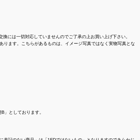
交換には一切対応していませんのでご了承の上お買い上げ下さい。
があります。こちらがあるものは、イメージ写真ではなく実物写真とな
態B」としております。
商品名に表記のない商品」は「1EDではないもの」となりますのであらかじ