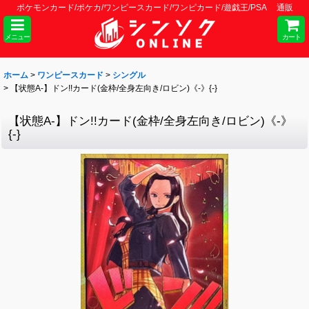
ポケモンカード/ポケカ/ワンピースカード/ワンピカード/遊戯王/PSA 通販
メニュー
カート
ホーム
>
ワンピースカード
>
シングル
>
【状態A-】ドン!!カード(金枠/全身左向き/ロビン)《-》{-}
【状態A-】ドン!!カード(金枠/全身左向き/ロビン)《-》
{-}