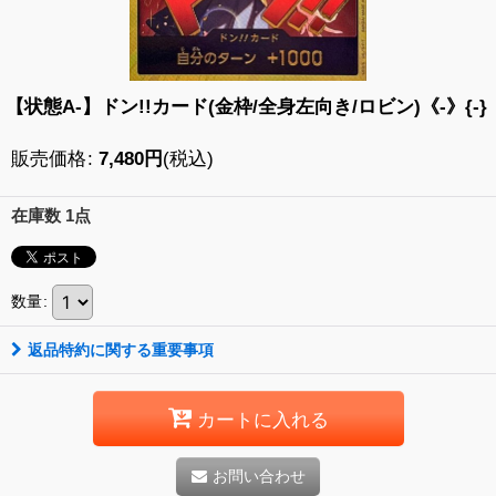
【状態A-】ドン!!カード(金枠/全身左向き/ロビン)《-》{-}
販売価格
:
7,480
円
(税込)
在庫数 1点
数量
:
返品特約に関する重要事項
カートに入れる
お問い合わせ