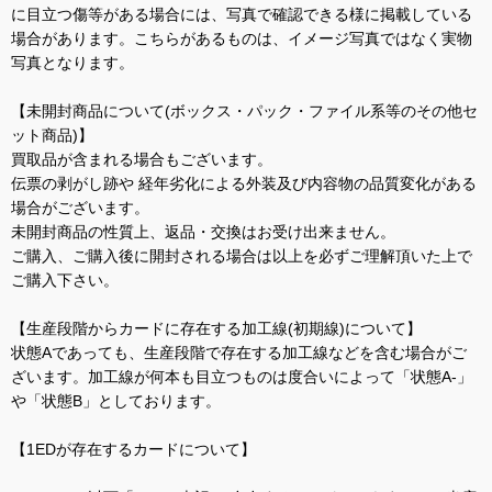
に目立つ傷等がある場合には、写真で確認できる様に掲載している
場合があります。こちらがあるものは、イメージ写真ではなく実物
写真となります。
【未開封商品について(ボックス・パック・ファイル系等のその他セ
ット商品)】
買取品が含まれる場合もございます。
伝票の剥がし跡や 経年劣化による外装及び内容物の品質変化がある
場合がございます。
未開封商品の性質上、返品・交換はお受け出来ません。
ご購入、ご購入後に開封される場合は以上を必ずご理解頂いた上で
ご購入下さい。
【生産段階からカードに存在する加工線(初期線)について】
状態Aであっても、生産段階で存在する加工線などを含む場合がご
ざいます。加工線が何本も目立つものは度合いによって「状態A-」
や「状態B」としております。
【1EDが存在するカードについて】