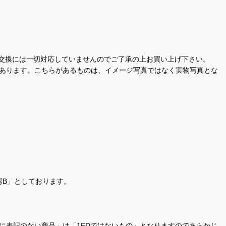
交換には一切対応していませんのでご了承の上お買い上げ下さい。
があります。こちらがあるものは、イメージ写真ではなく実物写真とな
態B」としております。
商品名に表記のない商品」は「1EDではないもの」となりますのであらかじ