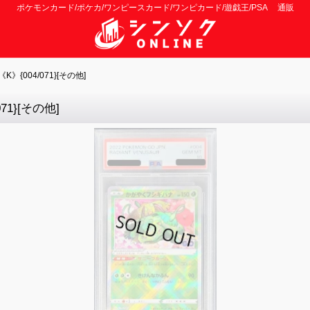
ポケモンカード/ポケカ/ワンピースカード/ワンピカード/遊戯王/PSA 通販
{004/071}[その他]
1}[その他]