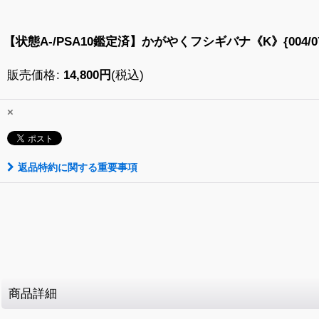
【状態A-/PSA10鑑定済】かがやくフシギバナ《K》{004/07
販売価格
:
14,800
円
(税込)
×
返品特約に関する重要事項
商品詳細