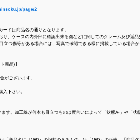
hinsoku.jp/page/2
カードは商品名の通りとなります。
おり、ケースの内外部に確認出来る傷などに関してのクレーム及び返品
に目立つ傷等がある場合には、写真で確認できる様に掲載している場合
ト商品)】
場合がございます。
購入下さい。
ます。加工線が何本も目立つものは度合いによって「状態A-」や「状
て、当店では「商品名に（1ED）の記載のあるもの」は「1ED」の販売、「