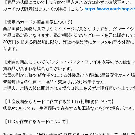
【商品の状態について】※初めて購入される方は必ずご確認下さい。
カードの状態表記についての詳細はこちら
https://www.cardshop-s
【鑑定品カードの商品画像について】
商品画像は実物写真ではなくイメージ写真となりますが、グレードや
本品は鑑定品となります。鑑定機関が定めたグレードを元に販売して
30万円を超える商品類に限り、弊社の検品時にケースの内部や外部
ります。
【未開封商品について(ボックス・パック・ファイル系等のその他セッ
買取品が含まれる場合もございます。
伝票の剥がし跡や 経年劣化による外装及び内容物の品質変化がある
未開封商品の性質上、返品・交換はお受け出来ません。
ご購入、ご購入後に開封される場合は以上を必ずご理解頂いた上でご
【生産段階からカードに存在する加工線(初期線)について】
状態Aであっても、生産段階で存在する加工線などを含む場合がござい
【1EDが存在するカードについて】
1st edition(以下「1ED」表記)の存在するカードにつきまし