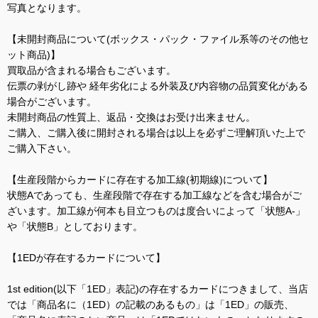
写真となります。
【未開封商品について(ボックス・パック・ファイル系等のその他セ
ット商品)】
買取品が含まれる場合もございます。
伝票の剥がし跡や 経年劣化による外装及び内容物の品質変化がある
場合がございます。
未開封商品の性質上、返品・交換はお受け出来ません。
ご購入、ご購入後に開封される場合は以上を必ずご理解頂いた上で
ご購入下さい。
【生産段階からカードに存在する加工線(初期線)について】
状態Aであっても、生産段階で存在する加工線などを含む場合がご
ざいます。加工線が何本も目立つものは度合いによって「状態A-」
や「状態B」としております。
【1EDが存在するカードについて】
1st edition(以下「1ED」表記)の存在するカードにつきまして、当店
では「商品名に（1ED）の記載のあるもの」は「1ED」の販売、