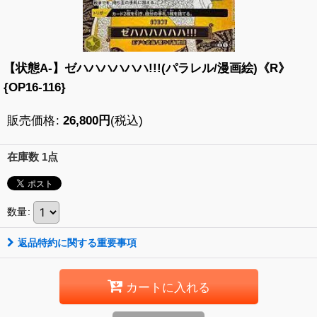
【状態A-】ゼハハハハハハ!!!(パラレル/漫画絵)《R》
{OP16-116}
販売価格
:
26,800
円
(税込)
在庫数 1点
数量
:
返品特約に関する重要事項
カートに入れる