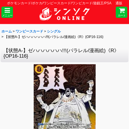
ポケモンカード/ポケカ/ワンピースカード/ワンピカード/遊戯王/PSA 通販
メニュー
カート
ホーム
>
ワンピースカード
>
シングル
>
【状態A-】ゼハハハハハハ!!!(パラレル/漫画絵)《R》{OP16-116}
【状態A-】ゼハハハハハハ!!!(パラレル/漫画絵)《R》
{OP16-116}