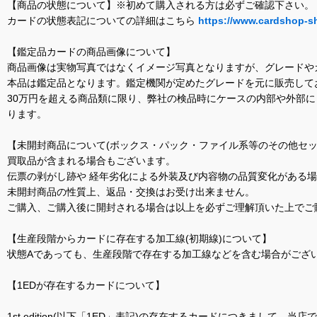
【商品の状態について】※初めて購入される方は必ずご確認下さい。
カードの状態表記についての詳細はこちら
https://www.cardshop-s
【鑑定品カードの商品画像について】
商品画像は実物写真ではなくイメージ写真となりますが、グレードや
本品は鑑定品となります。鑑定機関が定めたグレードを元に販売して
30万円を超える商品類に限り、弊社の検品時にケースの内部や外部
ります。
【未開封商品について(ボックス・パック・ファイル系等のその他セッ
買取品が含まれる場合もございます。
伝票の剥がし跡や 経年劣化による外装及び内容物の品質変化がある
未開封商品の性質上、返品・交換はお受け出来ません。
ご購入、ご購入後に開封される場合は以上を必ずご理解頂いた上でご
【生産段階からカードに存在する加工線(初期線)について】
状態Aであっても、生産段階で存在する加工線などを含む場合がござい
【1EDが存在するカードについて】
1st edition(以下「1ED」表記)の存在するカードにつきまし