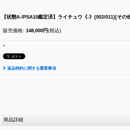
【状態A-/PSA10鑑定済】ライチュウ《-》{002/011}[その他
販売価格
:
148,000
円
(税込)
×
返品特約に関する重要事項
商品詳細