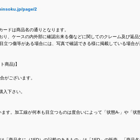
hinsoku.jp/page/2
カードは商品名の通りとなります。
おり、ケースの内外部に確認出来る傷などに関してのクレーム及び返品
に目立つ傷等がある場合には、写真で確認できる様に掲載している場合
ト商品)】
場合がございます。
購入下さい。
ます。加工線が何本も目立つものは度合いによって「状態A-」や「状
て、当店では「商品名に（1ED）の記載のあるもの」は「1ED」の販売、「