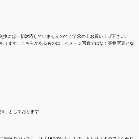
交換には一切対応していませんのでご了承の上お買い上げ下さい。
があります。こちらがあるものは、イメージ写真ではなく実物写真とな
態B」としております。
商品名に表記のない商品」は「1EDではないもの」となりますのであらかじ