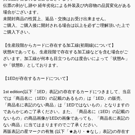
伝票の剥がし跡や 経年劣化による外装及び内容物の品質変化がある
場合がございます。
未開封商品の性質上、返品・交換はお受け出来ません。
ご購入、ご購入後に開封される場合は以上を必ずご理解頂いた上で
ご購入下さい。
【生産段階からカードに存在する加工線(初期線)について】
状態Aであっても、生産段階で存在する加工線などを含む場合がご
ざいます。加工線が何本も目立つものは度合いによって「状態A-」
や「状態B」としております。
【1EDが存在するカードについて】
1st edition(以下「1ED」表記)の存在するカードにつきまして、当店
では「商品名に（1ED）の記載のあるもの」は「1ED」の販売、
「商品名に表記のない商品」は「1EDではないもの」となりますの
であらかじめご了承ください。また、「商品名に（1ED）の記載の
ないもの」の商品画像が1EDの画像であっても、「商品名に表記の
ない商品」に当てはまりますのでご了承ください。
再販表記の星マークの有無 (以下「★あり・★なし」表記)の存在す