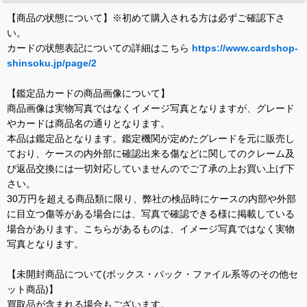
【商品の状態について】※初めて購入される方は必ずご確認下さ
い。
カードの状態表記についての詳細はこちら
https://www.cardshop-
shinsoku.jp/page/2
【鑑定品カードの商品画像について】
商品画像は実物写真ではなくイメージ写真となりますが、グレード
やカードは商品名の通りとなります。
本品は鑑定品となります。鑑定機関が定めたグレードを元に販売し
ており、ケースの内外部に確認出来る傷などに関してのクレーム及
び返品交換には一切対応していませんのでご了承の上お買い上げ下
さい。
30万円を超える商品類に限り、弊社の検品時にケースの内部や外部
に目立つ傷等がある場合には、写真で確認できる様に掲載している
場合があります。こちらがあるものは、イメージ写真ではなく実物
写真となります。
【未開封商品について(ボックス・パック・ファイル系等のその他セ
ット商品)】
買取品が含まれる場合もございます。