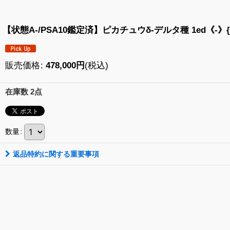
【状態A-/PSA10鑑定済】ピカチュウδ-デルタ種 1ed《-》{041
販売価格
:
478,000
円
(税込)
在庫数 2点
数量
:
返品特約に関する重要事項