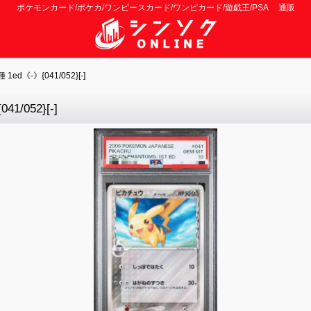
ポケモンカード/ポケカ/ワンピースカード/ワンピカード/遊戯王/PSA 通販
《-》{041/052}[-]
/052}[-]