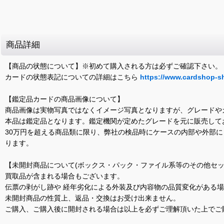
商品詳細
【商品の状態について】※初めて購入される方は必ずご確認下さい。
カードの状態表記についての詳細はこちら
https://www.cardshop-s
【鑑定品カードの商品画像について】
商品画像は実物写真ではなくイメージ写真となりますが、グレードや
本品は鑑定品となります。鑑定機関が定めたグレードを元に販売して
30万円を超える商品類に限り、弊社の検品時にケースの内部や外部
ります。
【未開封商品について(ボックス・パック・ファイル系等のその他セッ
買取品が含まれる場合もございます。
伝票の剥がし跡や 経年劣化による外装及び内容物の品質変化がある
未開封商品の性質上、返品・交換はお受け出来ません。
ご購入、ご購入後に開封される場合は以上を必ずご理解頂いた上でご