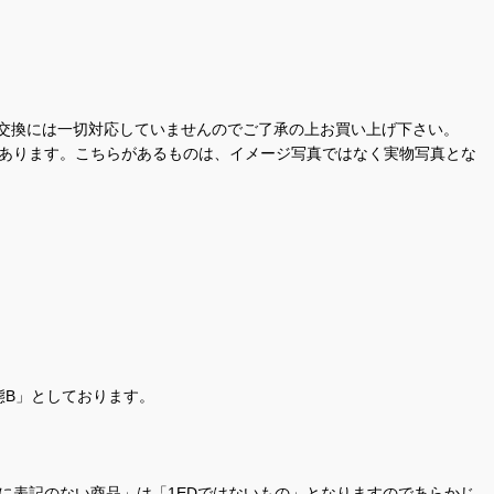
交換には一切対応していませんのでご了承の上お買い上げ下さい。
があります。こちらがあるものは、イメージ写真ではなく実物写真とな
態B」としております。
商品名に表記のない商品」は「1EDではないもの」となりますのであらかじ