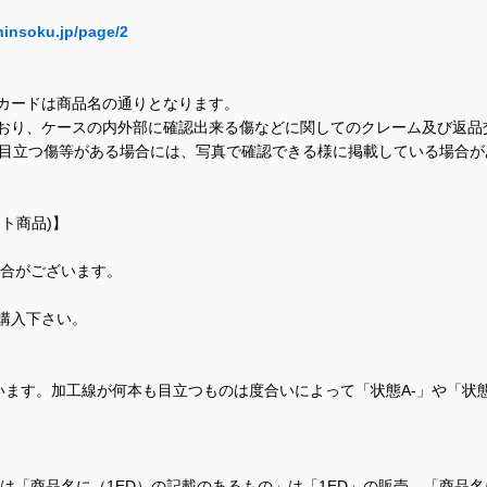
hinsoku.jp/page/2
カードは商品名の通りとなります。
おり、ケースの内外部に確認出来る傷などに関してのクレーム及び返品
に目立つ傷等がある場合には、写真で確認できる様に掲載している場合
ト商品)】
場合がございます。
購入下さい。
ます。加工線が何本も目立つものは度合いによって「状態A-」や「状
て、当店では「商品名に（1ED）の記載のあるもの」は「1ED」の販売、「