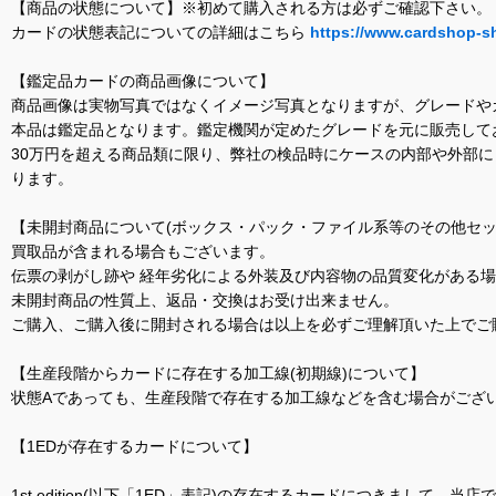
【商品の状態について】※初めて購入される方は必ずご確認下さい。
カードの状態表記についての詳細はこちら
https://www.cardshop-s
【鑑定品カードの商品画像について】
商品画像は実物写真ではなくイメージ写真となりますが、グレードや
本品は鑑定品となります。鑑定機関が定めたグレードを元に販売して
30万円を超える商品類に限り、弊社の検品時にケースの内部や外部
ります。
【未開封商品について(ボックス・パック・ファイル系等のその他セッ
買取品が含まれる場合もございます。
伝票の剥がし跡や 経年劣化による外装及び内容物の品質変化がある
未開封商品の性質上、返品・交換はお受け出来ません。
ご購入、ご購入後に開封される場合は以上を必ずご理解頂いた上でご
【生産段階からカードに存在する加工線(初期線)について】
状態Aであっても、生産段階で存在する加工線などを含む場合がござい
【1EDが存在するカードについて】
1st edition(以下「1ED」表記)の存在するカードにつきまし