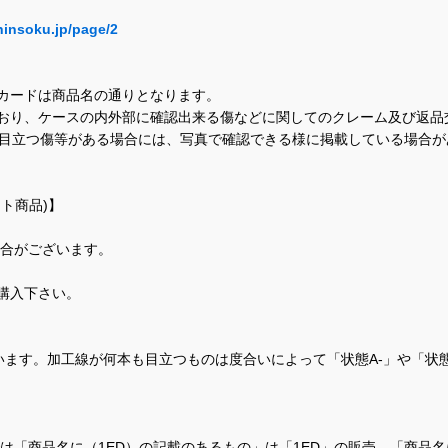
hinsoku.jp/page/2
カードは商品名の通りとなります。
おり、ケースの内外部に確認出来る傷などに関してのクレーム及び返品
に目立つ傷等がある場合には、写真で確認できる様に掲載している場合
ト商品)】
場合がございます。
購入下さい。
ます。加工線が何本も目立つものは度合いによって「状態A-」や「状
て、当店では「商品名に（1ED）の記載のあるもの」は「1ED」の販売、「