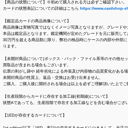
【商品の状態について】※初めて購入される方は必ずご確認下さい。
カードの状態表記についての詳細はこちら
https://www.cardshop-s
【鑑定品カードの商品画像について】
商品画像は実物写真ではなくイメージ写真となりますが、グレードや
本品は鑑定品となります。鑑定機関が定めたグレードを元に販売して
30万円を超える商品類に限り、弊社の検品時にケースの内部や外部
ります。
【未開封商品について(ボックス・パック・ファイル系等のその他セッ
買取品が含まれる場合もございます。
伝票の剥がし跡や 経年劣化による外装及び内容物の品質変化がある
未開封商品の性質上、返品・交換はお受け出来ません。
ご購入、ご購入後に開封される場合は以上を必ずご理解頂いた上でご
【生産段階からカードに存在する加工線(初期線)について】
状態Aであっても、生産段階で存在する加工線などを含む場合がござい
【1EDが存在するカードについて】
1st edition(以下「1ED」表記)の存在するカードにつきまし