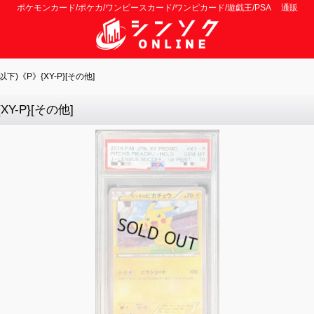
ポケモンカード/ポケカ/ワンピースカード/ワンピカード/遊戯王/PSA 通販
)《P》{XY-P}[その他]
-P}[その他]