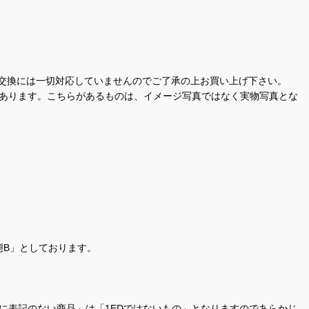
交換には一切対応していませんのでご了承の上お買い上げ下さい。
があります。こちらがあるものは、イメージ写真ではなく実物写真とな
態B」としております。
商品名に表記のない商品」は「1EDではないもの」となりますのであらかじ