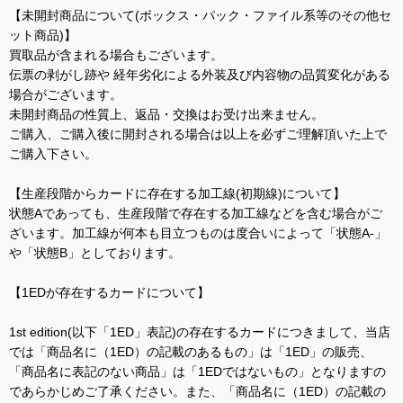
【未開封商品について(ボックス・パック・ファイル系等のその他セ
ット商品)】
買取品が含まれる場合もございます。
伝票の剥がし跡や 経年劣化による外装及び内容物の品質変化がある
場合がございます。
未開封商品の性質上、返品・交換はお受け出来ません。
ご購入、ご購入後に開封される場合は以上を必ずご理解頂いた上で
ご購入下さい。
【生産段階からカードに存在する加工線(初期線)について】
状態Aであっても、生産段階で存在する加工線などを含む場合がご
ざいます。加工線が何本も目立つものは度合いによって「状態A-」
や「状態B」としております。
【1EDが存在するカードについて】
1st edition(以下「1ED」表記)の存在するカードにつきまして、当店
では「商品名に（1ED）の記載のあるもの」は「1ED」の販売、
「商品名に表記のない商品」は「1EDではないもの」となりますの
であらかじめご了承ください。また、「商品名に（1ED）の記載の