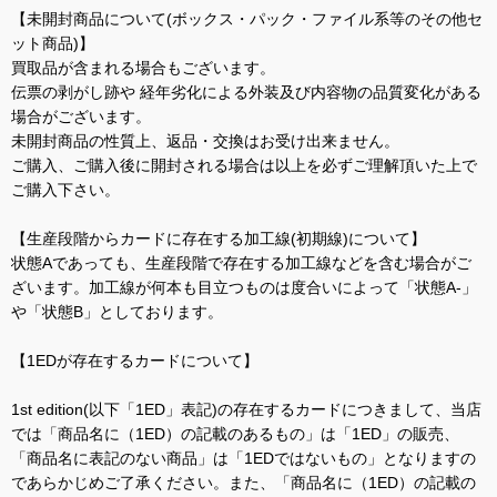
【未開封商品について(ボックス・パック・ファイル系等のその他セ
ット商品)】
買取品が含まれる場合もございます。
伝票の剥がし跡や 経年劣化による外装及び内容物の品質変化がある
場合がございます。
未開封商品の性質上、返品・交換はお受け出来ません。
ご購入、ご購入後に開封される場合は以上を必ずご理解頂いた上で
ご購入下さい。
【生産段階からカードに存在する加工線(初期線)について】
状態Aであっても、生産段階で存在する加工線などを含む場合がご
ざいます。加工線が何本も目立つものは度合いによって「状態A-」
や「状態B」としております。
【1EDが存在するカードについて】
1st edition(以下「1ED」表記)の存在するカードにつきまして、当店
では「商品名に（1ED）の記載のあるもの」は「1ED」の販売、
「商品名に表記のない商品」は「1EDではないもの」となりますの
であらかじめご了承ください。また、「商品名に（1ED）の記載の