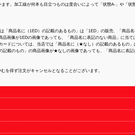
ます。加工線が何本も目立つものは度合いによって「状態A-」や「状
て、当店では「商品名に（1ED）の記載のあるもの」は「1ED」の販売、「
商品画像が1EDの画像であっても、「商品名に表記のない商品」に当て
するカードについては、当店では「商品名に（★なし）の記載のあるもの
の記載のもの」の商品画像が★なしの画像であっても、「商品名に表記
やむを得ず注文がキャンセルとなることがございます。