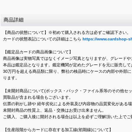
商品詳細
【商品の状態について】※初めて購入される方は必ずご確認下さい。
カードの状態表記についての詳細はこちら
https://www.cardshop-s
【鑑定品カードの商品画像について】
商品画像は実物写真ではなくイメージ写真となりますが、グレードや
本品は鑑定品となります。鑑定機関が定めたグレードを元に販売して
30万円を超える商品類に限り、弊社の検品時にケースの内部や外部
ります。
【未開封商品について(ボックス・パック・ファイル系等のその他セッ
買取品が含まれる場合もございます。
伝票の剥がし跡や 経年劣化による外装及び内容物の品質変化がある
未開封商品の性質上、返品・交換はお受け出来ません。
ご購入、ご購入後に開封される場合は以上を必ずご理解頂いた上でご
【生産段階からカードに存在する加工線(初期線)について】