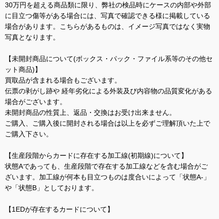
30万円を超える商品類に限り、弊社の検品時にケースの内部や外部
に目立つ傷等がある場合には、写真で確認できる様に掲載している
場合があります。こちらがあるものは、イメージ写真ではなく実物
写真となります。
【未開封商品について(ボックス・パック・ファイル系等のその他セ
ット商品)】
買取品が含まれる場合もございます。
伝票の剥がし跡や 経年劣化による外装及び内容物の品質変化がある
場合がございます。
未開封商品の性質上、返品・交換はお受け出来ません。
ご購入、ご購入後に開封される場合は以上を必ずご理解頂いた上で
ご購入下さい。
【生産段階からカードに存在する加工線(初期線)について】
状態Aであっても、生産段階で存在する加工線などを含む場合がご
ざいます。加工線が何本も目立つものは度合いによって「状態A-」
や「状態B」としております。
【1EDが存在するカードについて】