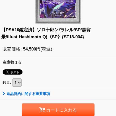
【PSA10鑑定済】ゾロ十郎(パラレル/SP/黒背
景/illust:Hashimoto Q)《SP》{ST18-004}
販売価格
:
54,500
円
(税込)
在庫数 1点
数量
:
返品特約に関する重要事項
カートに入れる