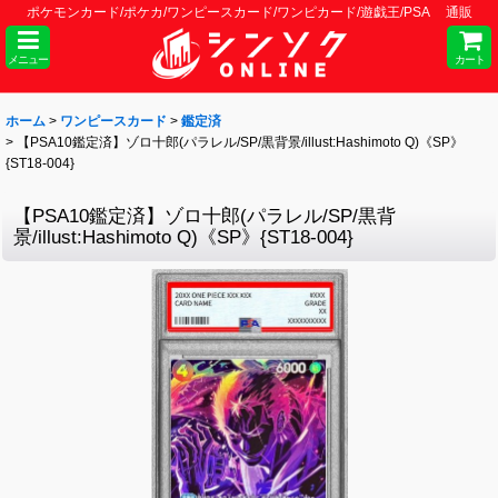
ポケモンカード/ポケカ/ワンピースカード/ワンピカード/遊戯王/PSA 通販
メニュー
カート
ホーム
>
ワンピースカード
>
鑑定済
>
【PSA10鑑定済】ゾロ十郎(パラレル/SP/黒背景/illust:Hashimoto Q)《SP》
{ST18-004}
【PSA10鑑定済】ゾロ十郎(パラレル/SP/黒背
景/illust:Hashimoto Q)《SP》{ST18-004}