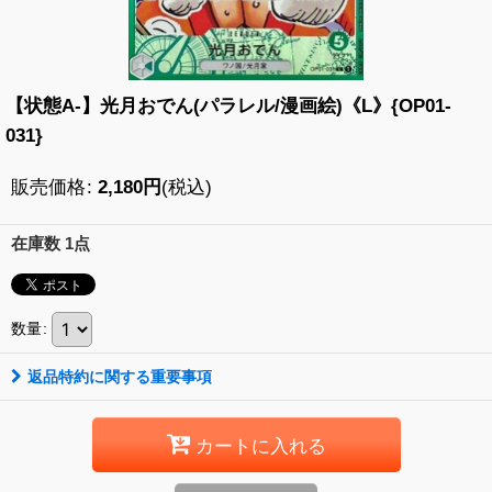
【状態A-】光月おでん(パラレル/漫画絵)《L》{OP01-
031}
販売価格
:
2,180
円
(税込)
在庫数 1点
数量
:
返品特約に関する重要事項
カートに入れる