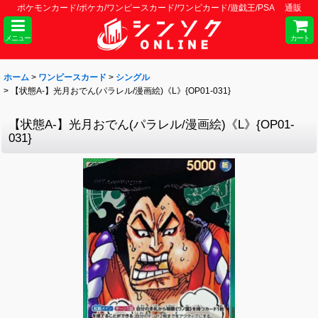
ポケモンカード/ポケカ/ワンピースカード/ワンピカード/遊戯王/PSA 通販
メニュー
カート
ホーム
>
ワンピースカード
>
シングル
>
【状態A-】光月おでん(パラレル/漫画絵)《L》{OP01-031}
【状態A-】光月おでん(パラレル/漫画絵)《L》{OP01-
031}