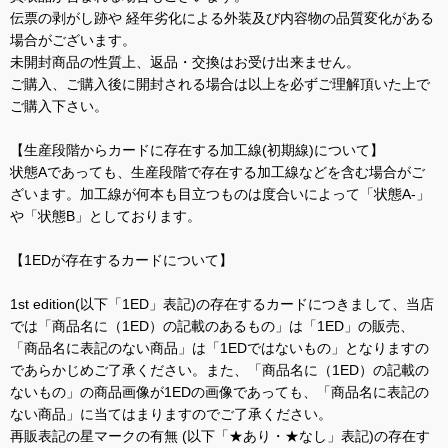
伝票の剥がし跡や 経年劣化による外装及び内容物の品質変化がある
場合がございます。
未開封商品の性質上、返品・交換はお受け出来ません。
ご購入、ご購入後に開封される場合は以上を必ずご理解頂いた上で
ご購入下さい。
【生産段階からカードに存在する加工線(初期線)について】
状態Aであっても、生産段階で存在する加工線などを含む場合がご
ざいます。加工線が何本も目立つものは度合いによって「状態A-」
や「状態B」としております。
【1EDが存在するカードについて】
1st edition(以下「1ED」表記)の存在するカードにつきまして、当店
では「商品名に（1ED）の記載のあるもの」は「1ED」の販売、
「商品名に表記のない商品」は「1EDではないもの」となりますの
であらかじめご了承ください。また、「商品名に（1ED）の記載の
ないもの」の商品画像が1EDの画像であっても、「商品名に表記の
ない商品」に当てはまりますのでご了承ください。
再販表記の星マークの有無 (以下「★あり・★なし」表記)の存在す