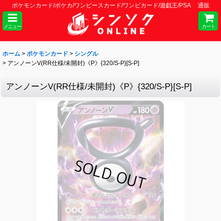
ポケモンカード/ポケカ/ワンピースカード/ワンピカード/遊戯王/PSA 通販
メニュー
カート
ホーム
>
ポケモンカード
>
シングル
>
アンノーンV(RR仕様/未開封)《P》{320/S-P}[S-P]
アンノーンV(RR仕様/未開封)《P》{320/S-P}[S-P]