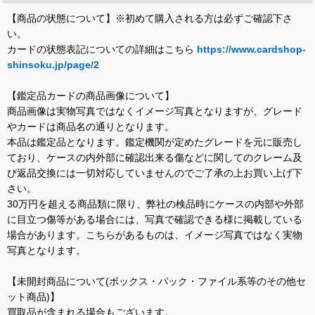
【商品の状態について】※初めて購入される方は必ずご確認下さ
い。
カードの状態表記についての詳細はこちら
https://www.cardshop-
shinsoku.jp/page/2
【鑑定品カードの商品画像について】
商品画像は実物写真ではなくイメージ写真となりますが、グレード
やカードは商品名の通りとなります。
本品は鑑定品となります。鑑定機関が定めたグレードを元に販売し
ており、ケースの内外部に確認出来る傷などに関してのクレーム及
び返品交換には一切対応していませんのでご了承の上お買い上げ下
さい。
30万円を超える商品類に限り、弊社の検品時にケースの内部や外部
に目立つ傷等がある場合には、写真で確認できる様に掲載している
場合があります。こちらがあるものは、イメージ写真ではなく実物
写真となります。
【未開封商品について(ボックス・パック・ファイル系等のその他セ
ット商品)】
買取品が含まれる場合もございます。