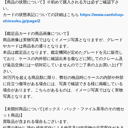
【商品の状態について】※初めて購入される方は必ずご確認下さ
い。
カードの状態表記についての詳細はこちら
https://www.cardshop-
shinsoku.jp/page/2
【鑑定品カードの商品画像について】
商品画像は実物写真ではなくイメージ写真となりますが、グレード
やカードは商品名の通りとなります。
本品は鑑定品となります。鑑定機関が定めたグレードを元に販売し
ており、ケースの内外部に確認出来る傷などに関してのクレーム及
び返品交換には一切対応していませんのでご了承の上お買い上げ下
さい。
30万円を超える商品類に限り、弊社の検品時にケースの内部や外部
に目立つ傷等がある場合には、写真で確認できる様に掲載している
場合があります。こちらがあるものは、イメージ写真ではなく実物
写真となります。
【未開封商品について(ボックス・パック・ファイル系等のその他セ
ット商品)】
買取品が含まれる場合もございます。
伝票の剥がし跡や 経年劣化による外装及び内容物の品質変化がある