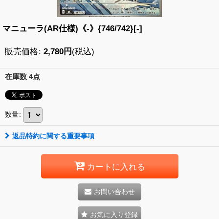
マニューラ(AR仕様)《-》{746/742}[-]
販売価格
:
2,780
円
(税込)
在庫数 4点
数量
:
返品特約に関する重要事項
カートに入れる
お問い合わせ
お気に入り登録