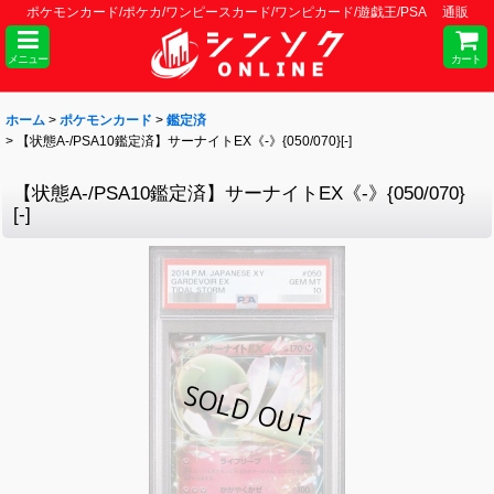
ポケモンカード/ポケカ/ワンピースカード/ワンピカード/遊戯王/PSA 通販
メニュー
カート
ホーム
>
ポケモンカード
>
鑑定済
>
【状態A-/PSA10鑑定済】サーナイトEX《-》{050/070}[-]
【状態A-/PSA10鑑定済】サーナイトEX《-》{050/070}
[-]