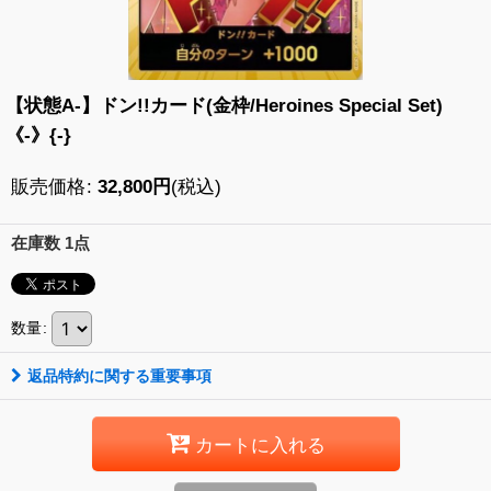
【状態A-】ドン!!カード(金枠/Heroines Special Set)
《-》{-}
販売価格
:
32,800
円
(税込)
在庫数 1点
数量
:
返品特約に関する重要事項
カートに入れる