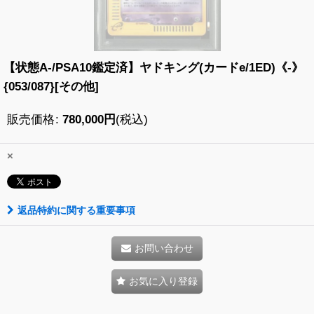
【状態A-/PSA10鑑定済】ヤドキング(カードe/1ED)《-》
{053/087}[その他]
販売価格
:
780,000
円
(税込)
×
返品特約に関する重要事項
お問い合わせ
お気に入り登録