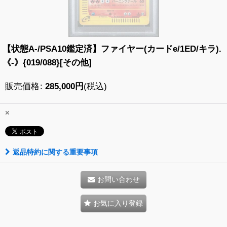
【状態A-/PSA10鑑定済】ファイヤー(カードe/1ED/キラ).
《-》{019/088}[その他]
販売価格
:
285,000
円
(税込)
×
返品特約に関する重要事項
お問い合わせ
お気に入り登録