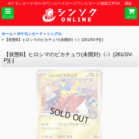
ポケモンカード/ポケカ/ワンピースカード/ワンピカード/遊戯王/PSA 通販
メニュー
カート
ホーム
>
ポケモンカード
>
シングル
>
【状態B】ヒロシマのピカチュウ(未開封)《-》{261/SV-P}[-]
【状態B】ヒロシマのピカチュウ(未開封)《-》{261/SV-
P}[-]