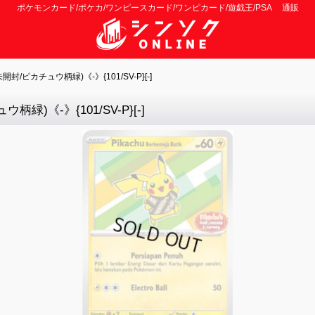
ポケモンカード/ポケカ/ワンピースカード/ワンピカード/遊戯王/PSA 通販
カチュウ柄緑)《-》{101/SV-P}[-]
《-》{101/SV-P}[-]