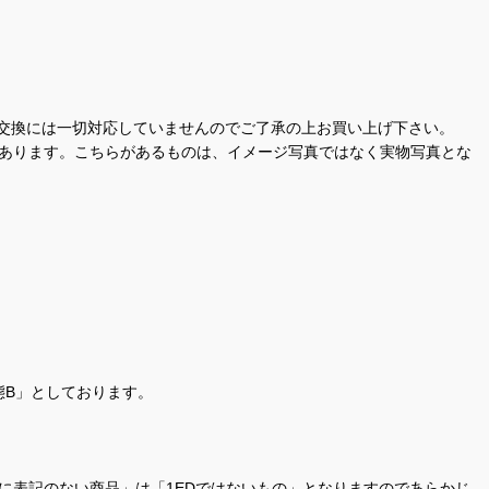
交換には一切対応していませんのでご了承の上お買い上げ下さい。
があります。こちらがあるものは、イメージ写真ではなく実物写真とな
態B」としております。
商品名に表記のない商品」は「1EDではないもの」となりますのであらかじ