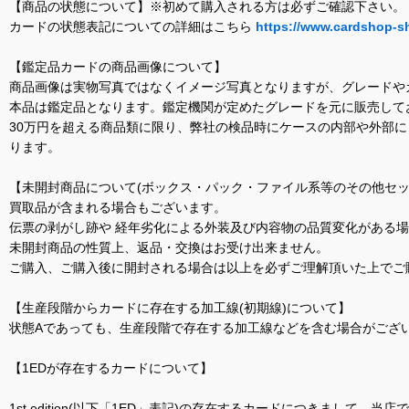
【商品の状態について】※初めて購入される方は必ずご確認下さい。
カードの状態表記についての詳細はこちら
https://www.cardshop-s
【鑑定品カードの商品画像について】
商品画像は実物写真ではなくイメージ写真となりますが、グレードや
本品は鑑定品となります。鑑定機関が定めたグレードを元に販売して
30万円を超える商品類に限り、弊社の検品時にケースの内部や外部
ります。
【未開封商品について(ボックス・パック・ファイル系等のその他セッ
買取品が含まれる場合もございます。
伝票の剥がし跡や 経年劣化による外装及び内容物の品質変化がある
未開封商品の性質上、返品・交換はお受け出来ません。
ご購入、ご購入後に開封される場合は以上を必ずご理解頂いた上でご
【生産段階からカードに存在する加工線(初期線)について】
状態Aであっても、生産段階で存在する加工線などを含む場合がござい
【1EDが存在するカードについて】
1st edition(以下「1ED」表記)の存在するカードにつきまし