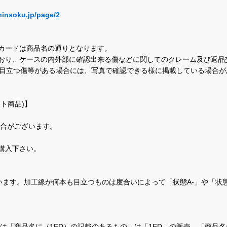
hinsoku.jp/page/2
カードは商品名の通りとなります。
おり、ケースの内外部に確認出来る傷などに関してのクレーム及び返品
に目立つ傷等がある場合には、写真で確認できる様に掲載している場合
ト商品)】
場合がございます。
購入下さい。
ます。加工線が何本も目立つものは度合いによって「状態A-」や「状
て、当店では「商品名に（1ED）の記載のあるもの」は「1ED」の販売、「