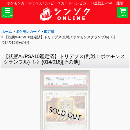
ポケモンカード/ポケカ/ワンピースカード/ワンピカード/遊戯王/PSA 通販
メニュー
カート
ホーム
>
ポケモンカード
>
鑑定済
>
【状態A-/PSA10鑑定済】トリデプス(乱戦！ポケモンスクランブル)《-》
{014/016}[その他]
【状態A-/PSA10鑑定済】トリデプス(乱戦！ポケモンス
クランブル)《-》{014/016}[その他]