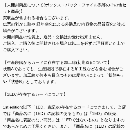
【未開封商品について(ボックス・パック・ファイル系等のその他セ
ット商品)】
買取品が含まれる場合もございます。
伝票の剥がし跡や 経年劣化による外装及び内容物の品質変化がある
場合がございます。
未開封商品の性質上、返品・交換はお受け出来ません。
ご購入、ご購入後に開封される場合は以上を必ずご理解頂いた上で
ご購入下さい。
【生産段階からカードに存在する加工線(初期線)について】
状態Aであっても、生産段階で存在する加工線などを含む場合がご
ざいます。加工線が何本も目立つものは度合いによって「状態A-」
や「状態B」としております。
【1EDが存在するカードについて】
1st edition(以下「1ED」表記)の存在するカードにつきまして、当店
では「商品名に（1ED）の記載のあるもの」は「1ED」の販売、
「商品名に表記のない商品」は「1EDではないもの」となりますの
であらかじめご了承ください。また、「商品名に（1ED）の記載の