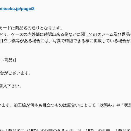
hinsoku.jp/page/2
カードは商品名の通りとなります。
おり、ケースの内外部に確認出来る傷などに関してのクレーム及び返品
に目立つ傷等がある場合には、写真で確認できる様に掲載している場合
ト商品)】
場合がございます。
購入下さい。
ます。加工線が何本も目立つものは度合いによって「状態A-」や「状
て、当店では「商品名に（1ED）の記載のあるもの」は「1ED」の販売、「