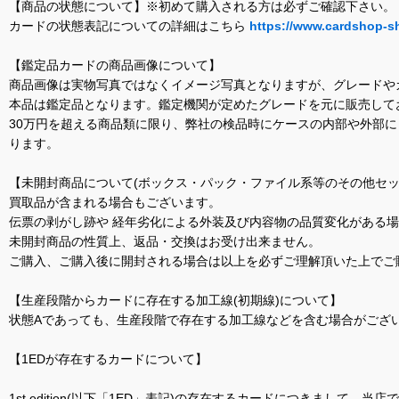
【商品の状態について】※初めて購入される方は必ずご確認下さい。
カードの状態表記についての詳細はこちら
https://www.cardshop-s
【鑑定品カードの商品画像について】
商品画像は実物写真ではなくイメージ写真となりますが、グレードや
本品は鑑定品となります。鑑定機関が定めたグレードを元に販売して
30万円を超える商品類に限り、弊社の検品時にケースの内部や外部
ります。
【未開封商品について(ボックス・パック・ファイル系等のその他セッ
買取品が含まれる場合もございます。
伝票の剥がし跡や 経年劣化による外装及び内容物の品質変化がある
未開封商品の性質上、返品・交換はお受け出来ません。
ご購入、ご購入後に開封される場合は以上を必ずご理解頂いた上でご
【生産段階からカードに存在する加工線(初期線)について】
状態Aであっても、生産段階で存在する加工線などを含む場合がござい
【1EDが存在するカードについて】
1st edition(以下「1ED」表記)の存在するカードにつきまし