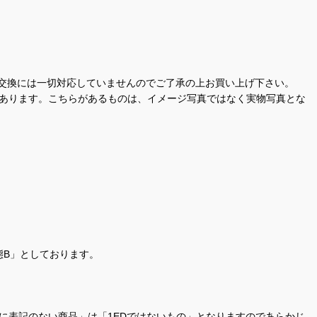
交換には一切対応していませんのでご了承の上お買い上げ下さい。
があります。こちらがあるものは、イメージ写真ではなく実物写真とな
態B」としております。
商品名に表記のない商品」は「1EDではないもの」となりますのであらかじ