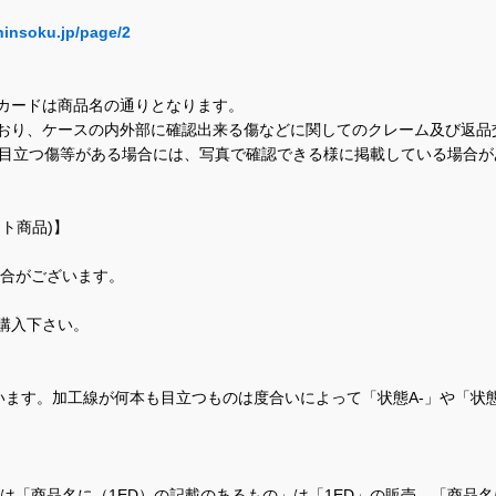
hinsoku.jp/page/2
カードは商品名の通りとなります。
おり、ケースの内外部に確認出来る傷などに関してのクレーム及び返品
に目立つ傷等がある場合には、写真で確認できる様に掲載している場合
ト商品)】
場合がございます。
購入下さい。
ます。加工線が何本も目立つものは度合いによって「状態A-」や「状
て、当店では「商品名に（1ED）の記載のあるもの」は「1ED」の販売、「