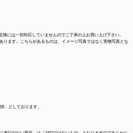
交換には一切対応していませんのでご了承の上お買い上げ下さい。
があります。こちらがあるものは、イメージ写真ではなく実物写真とな
態B」としております。
商品名に表記のない商品」は「1EDではないもの」となりますのであらかじ