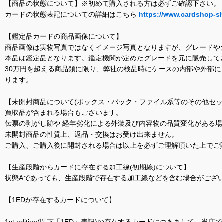
【商品の状態について】※初めて購入される方は必ずご確認下さい。
カードの状態表記についての詳細はこちら
https://www.cardshop-s
【鑑定品カードの商品画像について】
商品画像は実物写真ではなくイメージ写真となりますが、グレードや
本品は鑑定品となります。鑑定機関が定めたグレードを元に販売して
30万円を超える商品類に限り、弊社の検品時にケースの内部や外部
ります。
【未開封商品について(ボックス・パック・ファイル系等のその他セッ
買取品が含まれる場合もございます。
伝票の剥がし跡や 経年劣化による外装及び内容物の品質変化がある
未開封商品の性質上、返品・交換はお受け出来ません。
ご購入、ご購入後に開封される場合は以上を必ずご理解頂いた上でご
【生産段階からカードに存在する加工線(初期線)について】
状態Aであっても、生産段階で存在する加工線などを含む場合がござい
【1EDが存在するカードについて】
1st edition(以下「1ED」表記)の存在するカードにつきまし