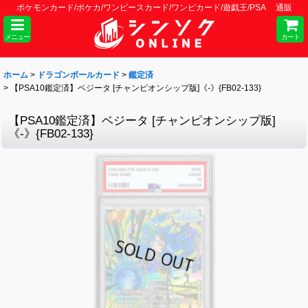
ポケモンカード/ポケカ/ワンピースカード/ワンピカード/遊戯王/PSA 通販
メニュー
カート
ホーム
>
ドラゴンボールカード
>
鑑定済
>
【PSA10鑑定済】ベジータ [チャンピオンシップ版]《-》{FB02-133}
【PSA10鑑定済】ベジータ [チャンピオンシップ版]
《-》{FB02-133}