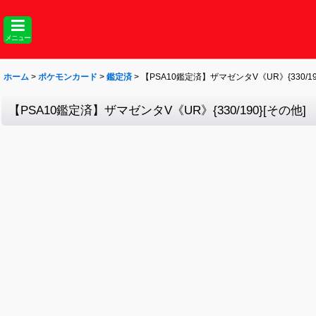
メニュー
ホーム
>
ポケモンカード
>
鑑定済
>
【PSA10鑑定済】ザマゼンタV《UR》{330/19
【PSA10鑑定済】ザマゼンタV《UR》{330/190}[その他]