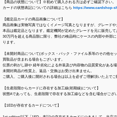
【商品の状態について】※初めて購入される方は必ずご確認下さい。
カードの状態表記についての詳細はこちら
https://www.cardshop-s
【鑑定品カードの商品画像について】
商品画像は実物写真ではなくイメージ写真となりますが、グレードや
本品は鑑定品となります。鑑定機関が定めたグレードを元に販売して
30万円を超える商品類に限り、弊社の検品時にケースの内部や外部
ります。
【未開封商品について(ボックス・パック・ファイル系等のその他セッ
買取品が含まれる場合もございます。
伝票の剥がし跡や 経年劣化による外装及び内容物の品質変化がある
未開封商品の性質上、返品・交換はお受け出来ません。
ご購入、ご購入後に開封される場合は以上を必ずご理解頂いた上でご
【生産段階からカードに存在する加工線(初期線)について】
状態Aであっても、生産段階で存在する加工線などを含む場合がござい
【1EDが存在するカードについて】
1st edition(以下「1ED」表記)の存在するカードにつきまし