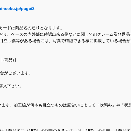
hinsoku.jp/page/2
カードは商品名の通りとなります。
おり、ケースの内外部に確認出来る傷などに関してのクレーム及び返品
に目立つ傷等がある場合には、写真で確認できる様に掲載している場合
ト商品)】
場合がございます。
購入下さい。
ます。加工線が何本も目立つものは度合いによって「状態A-」や「状
て、当店では「商品名に（1ED）の記載のあるもの」は「1ED」の販売、「