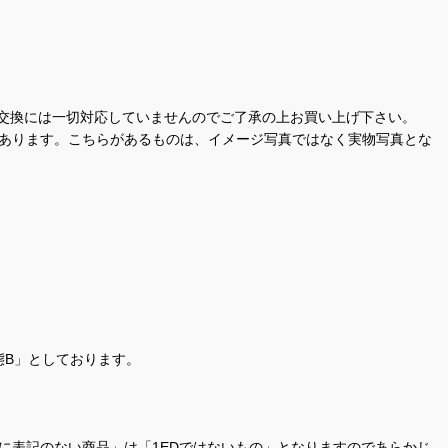
交換には一切対応していませんのでご了承の上お買い上げ下さい。
があります。こちらがあるものは、イメージ写真ではなく実物写真とな
態B」としております。
商品名に表記のない商品」は「1EDではないもの」となりますのであらかじ