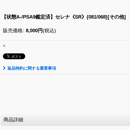
【状態A-/PSA9鑑定済】セレナ《SR》{081/068}[その他]
販売価格
:
8,000
円
(税込)
×
返品特約に関する重要事項
商品詳細