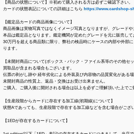
【商品の状態について】※初めて購入される方は必ずご確認下さい。
カードの状態表記についての詳細はこちら
https://www.cardshop-s
【鑑定品カードの商品画像について】
商品画像は実物写真ではなくイメージ写真となりますが、グレードや
本品は鑑定品となります。鑑定機関が定めたグレードを元に販売して
30万円を超える商品類に限り、弊社の検品時にケースの内部や外部
ります。
【未開封商品について(ボックス・パック・ファイル系等のその他セッ
買取品が含まれる場合もございます。
伝票の剥がし跡や 経年劣化による外装及び内容物の品質変化がある
未開封商品の性質上、返品・交換はお受け出来ません。
ご購入、ご購入後に開封される場合は以上を必ずご理解頂いた上でご
【生産段階からカードに存在する加工線(初期線)について】
状態Aであっても、生産段階で存在する加工線などを含む場合がござい
【1EDが存在するカードについて】
1st edition(以下「1ED」表記)の存在するカードにつきまし