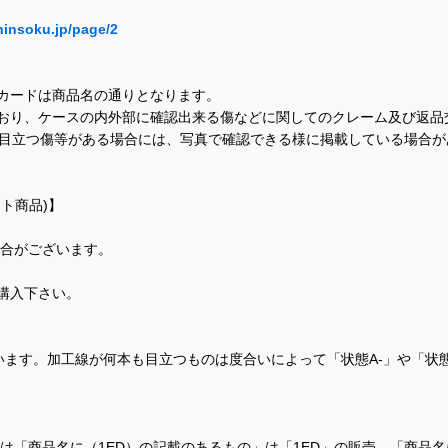
hinsoku.jp/page/2
カードは商品名の通りとなります。
おり、ケースの内外部に確認出来る傷などに関してのクレーム及び返品
に目立つ傷等がある場合には、写真で確認できる様に掲載している場合
ト商品)】
場合がございます。
購入下さい。
ます。加工線が何本も目立つものは度合いによって「状態A-」や「状
て、当店では「商品名に（1ED）の記載のあるもの」は「1ED」の販売、「