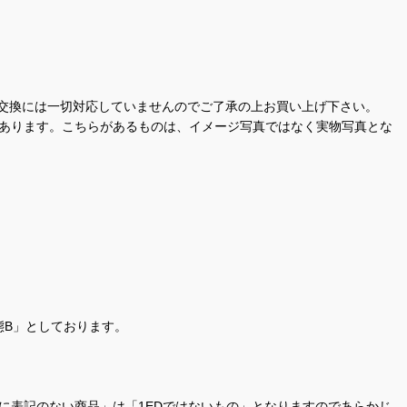
交換には一切対応していませんのでご了承の上お買い上げ下さい。
があります。こちらがあるものは、イメージ写真ではなく実物写真とな
態B」としております。
商品名に表記のない商品」は「1EDではないもの」となりますのであらかじ