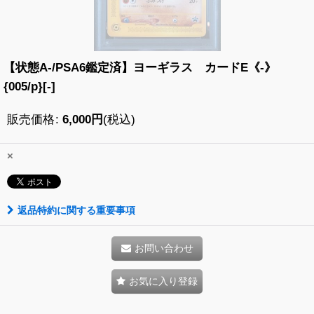
【状態A-/PSA6鑑定済】ヨーギラス カードE《-》
{005/p}[-]
販売価格
:
6,000
円
(税込)
×
返品特約に関する重要事項
お問い合わせ
お気に入り登録