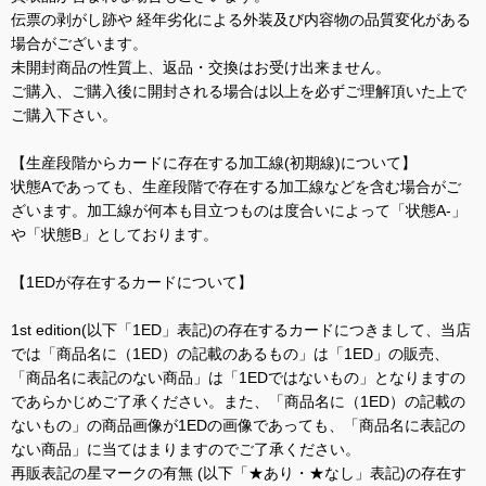
伝票の剥がし跡や 経年劣化による外装及び内容物の品質変化がある
場合がございます。
未開封商品の性質上、返品・交換はお受け出来ません。
ご購入、ご購入後に開封される場合は以上を必ずご理解頂いた上で
ご購入下さい。
【生産段階からカードに存在する加工線(初期線)について】
状態Aであっても、生産段階で存在する加工線などを含む場合がご
ざいます。加工線が何本も目立つものは度合いによって「状態A-」
や「状態B」としております。
【1EDが存在するカードについて】
1st edition(以下「1ED」表記)の存在するカードにつきまして、当店
では「商品名に（1ED）の記載のあるもの」は「1ED」の販売、
「商品名に表記のない商品」は「1EDではないもの」となりますの
であらかじめご了承ください。また、「商品名に（1ED）の記載の
ないもの」の商品画像が1EDの画像であっても、「商品名に表記の
ない商品」に当てはまりますのでご了承ください。
再販表記の星マークの有無 (以下「★あり・★なし」表記)の存在す