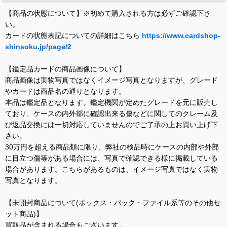
【商品の状態について】※初めて購入される方は必ずご確認下さ
い。
カードの状態表記についての詳細はこちら
https://www.cardshop-
shinsoku.jp/page/2
【鑑定品カードの商品画像について】
商品画像は実物写真ではなくイメージ写真となりますが、グレード
やカードは商品名の通りとなります。
本品は鑑定品となります。鑑定機関が定めたグレードを元に販売し
ており、ケースの内外部に確認出来る傷などに関してのクレーム及
び返品交換には一切対応していませんのでご了承の上お買い上げ下
さい。
30万円を超える商品類に限り、弊社の検品時にケースの内部や外部
に目立つ傷等がある場合には、写真で確認できる様に掲載している
場合があります。こちらがあるものは、イメージ写真ではなく実物
写真となります。
【未開封商品について(ボックス・パック・ファイル系等のその他セ
ット商品)】
買取品が含まれる場合もございます。