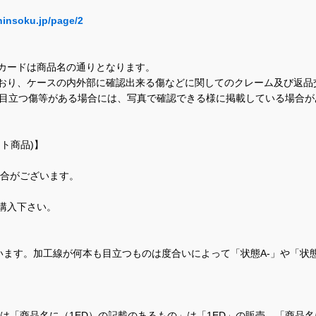
hinsoku.jp/page/2
カードは商品名の通りとなります。
おり、ケースの内外部に確認出来る傷などに関してのクレーム及び返品
に目立つ傷等がある場合には、写真で確認できる様に掲載している場合
ト商品)】
場合がございます。
購入下さい。
ます。加工線が何本も目立つものは度合いによって「状態A-」や「状
て、当店では「商品名に（1ED）の記載のあるもの」は「1ED」の販売、「