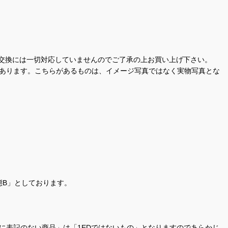
交換には一切対応していませんのでご了承の上お買い上げ下さい。
があります。こちらがあるものは、イメージ写真ではなく実物写真とな
態B」としております。
商品名に表記のない商品」は「1EDではないもの」となりますのであらかじ