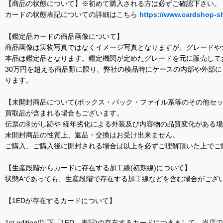
【商品の状態について】※初めて購入される方は必ずご確認下さい。
カードの状態表記についての詳細はこちら
https://www.cardshop-s
【鑑定品カードの商品画像について】
商品画像は実物写真ではなくイメージ写真となりますが、グレードや
本品は鑑定品となります。鑑定機関が定めたグレードを元に販売して
30万円を超える商品類に限り、弊社の検品時にケースの内部や外部
ります。
【未開封商品について(ボックス・パック・ファイル系等のその他セッ
買取品が含まれる場合もございます。
伝票の剥がし跡や 経年劣化による外装及び内容物の品質変化がある
未開封商品の性質上、返品・交換はお受け出来ません。
ご購入、ご購入後に開封される場合は以上を必ずご理解頂いた上でご
【生産段階からカードに存在する加工線(初期線)について】
状態Aであっても、生産段階で存在する加工線などを含む場合がござい
【1EDが存在するカードについて】
1st edition(以下「1ED」表記)の存在するカードにつきまし