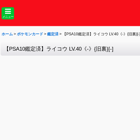
メニュー
ホーム
>
ポケモンカード
>
鑑定済
>
【PSA10鑑定済】ライコウ LV.40《-》{旧裏}[-
【PSA10鑑定済】ライコウ LV.40《-》{旧裏}[-]