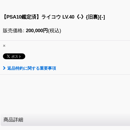
【PSA10鑑定済】ライコウ LV.40《-》{旧裏}[-]
販売価格
:
200,000
円
(税込)
×
返品特約に関する重要事項
商品詳細