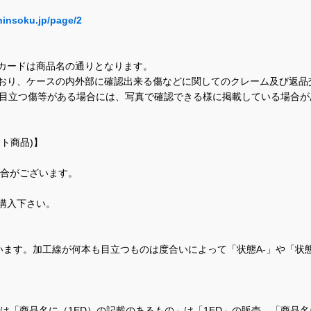
hinsoku.jp/page/2
カードは商品名の通りとなります。
おり、ケースの内外部に確認出来る傷などに関してのクレーム及び返品
に目立つ傷等がある場合には、写真で確認できる様に掲載している場合
ト商品)】
場合がございます。
購入下さい。
ます。加工線が何本も目立つものは度合いによって「状態A-」や「状
て、当店では「商品名に（1ED）の記載のあるもの」は「1ED」の販売、「