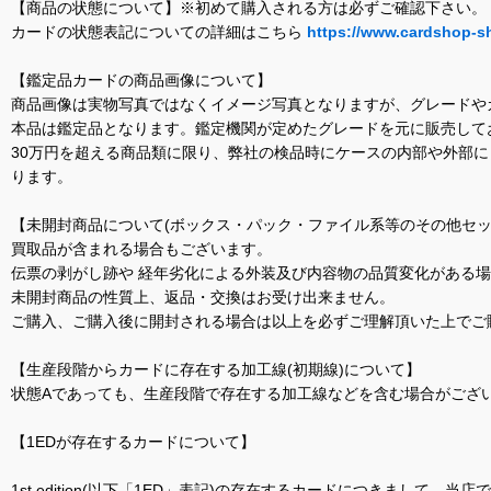
【商品の状態について】※初めて購入される方は必ずご確認下さい。
カードの状態表記についての詳細はこちら
https://www.cardshop-s
【鑑定品カードの商品画像について】
商品画像は実物写真ではなくイメージ写真となりますが、グレードや
本品は鑑定品となります。鑑定機関が定めたグレードを元に販売して
30万円を超える商品類に限り、弊社の検品時にケースの内部や外部
ります。
【未開封商品について(ボックス・パック・ファイル系等のその他セッ
買取品が含まれる場合もございます。
伝票の剥がし跡や 経年劣化による外装及び内容物の品質変化がある
未開封商品の性質上、返品・交換はお受け出来ません。
ご購入、ご購入後に開封される場合は以上を必ずご理解頂いた上でご
【生産段階からカードに存在する加工線(初期線)について】
状態Aであっても、生産段階で存在する加工線などを含む場合がござい
【1EDが存在するカードについて】
1st edition(以下「1ED」表記)の存在するカードにつきまし