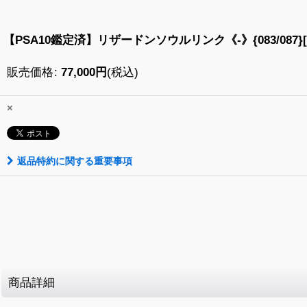
【PSA10鑑定済】リザードンソウルリンク《-》{083/087}[-
販売価格
:
77,000
円
(税込)
×
返品特約に関する重要事項
商品詳細