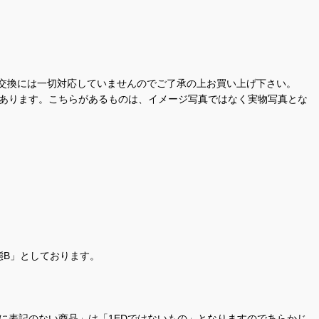
交換には一切対応していませんのでご了承の上お買い上げ下さい。
があります。こちらがあるものは、イメージ写真ではなく実物写真とな
態B」としております。
商品名に表記のない商品」は「1EDではないもの」となりますのであらかじ