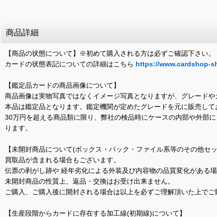
商品詳細
【商品の状態について】※初めて購入される方は必ずご確認下さい。
カードの状態表記についての詳細はこちら
https://www.cardshop-s
【鑑定品カードの商品画像について】
商品画像は実物写真ではなくイメージ写真となりますが、グレードや
本品は鑑定品となります。鑑定機関が定めたグレードを元に販売して
30万円を超える商品類に限り、弊社の検品時にケースの内部や外部
ります。
【未開封商品について(ボックス・パック・ファイル系等のその他セッ
買取品が含まれる場合もございます。
伝票の剥がし跡や 経年劣化による外装及び内容物の品質変化がある
未開封商品の性質上、返品・交換はお受け出来ません。
ご購入、ご購入後に開封される場合は以上を必ずご理解頂いた上でご
【生産段階からカードに存在する加工線(初期線)について】