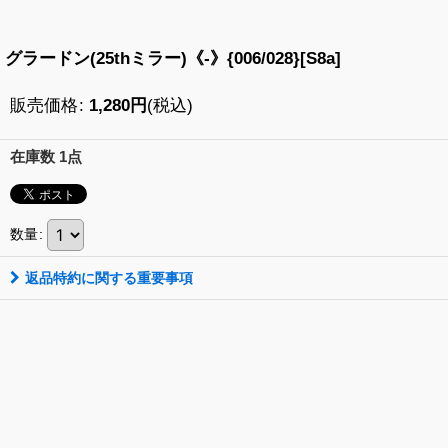
グラードン(25thミラー)《-》{006/028}[S8a]
販売価格
:
1,280
円
(税込)
在庫数 1点
数量
:
返品特約に関する重要事項