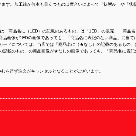
ます。加工線が何本も目立つものは度合いによって「状態A-」や「状
て、当店では「商品名に（1ED）の記載のあるもの」は「1ED」の販売、「
商品画像が1EDの画像であっても、「商品名に表記のない商品」に当て
するカードについては、当店では「商品名に（★なし）の記載のあるもの
の記載のもの」の商品画像が★なしの画像であっても、「商品名に表記
やむを得ず注文がキャンセルとなることがございます。