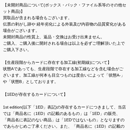
【未開封商品について(ボックス・パック・ファイル系等のその他セ
ット商品)】
買取品が含まれる場合もございます。
伝票の剥がし跡や 経年劣化による外装及び内容物の品質変化がある
場合がございます。
未開封商品の性質上、返品・交換はお受け出来ません。
ご購入、ご購入後に開封される場合は以上を必ずご理解頂いた上で
ご購入下さい。
【生産段階からカードに存在する加工線(初期線)について】
状態Aであっても、生産段階で存在する加工線などを含む場合がご
ざいます。加工線が何本も目立つものは度合いによって「状態A-」
や「状態B」としております。
【1EDが存在するカードについて】
1st edition(以下「1ED」表記)の存在するカードにつきまして、当店
では「商品名に（1ED）の記載のあるもの」は「1ED」の販売、
「商品名に表記のない商品」は「1EDではないもの」となりますの
であらかじめご了承ください。また、「商品名に（1ED）の記載の