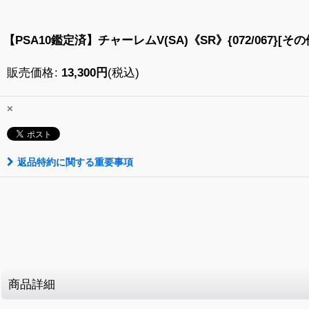
【PSA10鑑定済】チャーレムV(SA)《SR》{072/067}[その
販売価格
:
13,300
円
(税込)
×
返品特約に関する重要事項
商品詳細