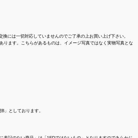
交換には一切対応していませんのでご了承の上お買い上げ下さい。
があります。こちらがあるものは、イメージ写真ではなく実物写真とな
態B」としております。
商品名に表記のない商品」は「1EDではないもの」となりますのであらかじ