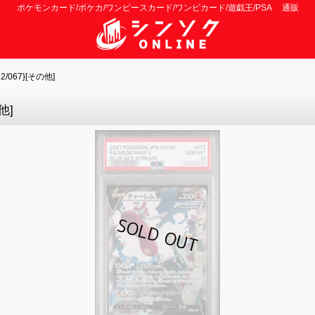
ポケモンカード/ポケカ/ワンピースカード/ワンピカード/遊戯王/PSA 通販
/067}[その他]
他]