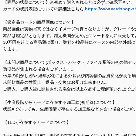
【商品の状態について】※初めて購入される方は必ずご確認下さい。
カードの状態表記についての詳細はこちら
https://www.cardshop-s
【鑑定品カードの商品画像について】
商品画像は実物写真ではなくイメージ写真となりますが、グレードや
本品は鑑定品となります。鑑定機関が定めたグレードを元に販売して
30万円を超える商品類に限り、弊社の検品時にケースの内部や外部
ります。
【未開封商品について(ボックス・パック・ファイル系等のその他セッ
買取品が含まれる場合もございます。
伝票の剥がし跡や 経年劣化による外装及び内容物の品質変化がある
未開封商品の性質上、返品・交換はお受け出来ません。
ご購入、ご購入後に開封される場合は以上を必ずご理解頂いた上でご
【生産段階からカードに存在する加工線(初期線)について】
状態Aであっても、生産段階で存在する加工線などを含む場合がござい
【1EDが存在するカードについて】
1st edition(以下「1ED」表記)の存在するカードにつきまし