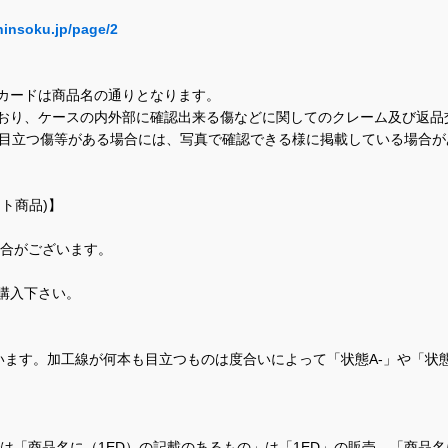
hinsoku.jp/page/2
カードは商品名の通りとなります。
おり、ケースの内外部に確認出来る傷などに関してのクレーム及び返品
に目立つ傷等がある場合には、写真で確認できる様に掲載している場合
ト商品)】
場合がございます。
購入下さい。
ます。加工線が何本も目立つものは度合いによって「状態A-」や「状
て、当店では「商品名に（1ED）の記載のあるもの」は「1ED」の販売、「