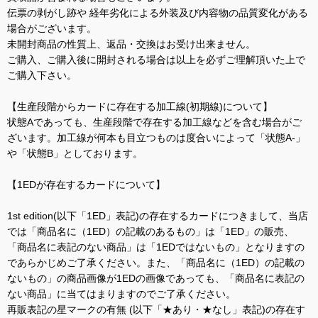
伝票の剥がし跡や 経年劣化による外装及び内容物の品質変化がある
場合がございます。
未開封商品の性質上、返品・交換はお受け出来ません。
ご購入、ご購入後に開封される場合は以上を必ずご理解頂いた上で
ご購入下さい。
【生産段階からカードに存在する加工線(初期線)について】
状態Aであっても、生産段階で存在する加工線などを含む場合がご
ざいます。加工線が何本も目立つものは度合いによって「状態A-」
や「状態B」としております。
【1EDが存在するカードについて】
1st edition(以下「1ED」表記)の存在するカードにつきまして、当店
では「商品名に（1ED）の記載のあるもの」は「1ED」の販売、
「商品名に表記のない商品」は「1EDではないもの」となりますの
であらかじめご了承ください。また、「商品名に（1ED）の記載の
ないもの」の商品画像が1EDの画像であっても、「商品名に表記の
ない商品」に当てはまりますのでご了承ください。
再販表記の星マークの有無 (以下「★あり・★なし」表記)の存在す