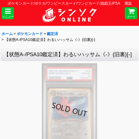
ポケモンカード/ポケカ/ワンピースカード/ワンピカード/遊戯王/PSA 通販
メニュー
カート
ホーム
>
ポケモンカード
>
鑑定済
>
【状態A-/PSA10鑑定済】わるいハッサム《-》{旧裏}[-]
【状態A-/PSA10鑑定済】わるいハッサム《-》{旧裏}[-]