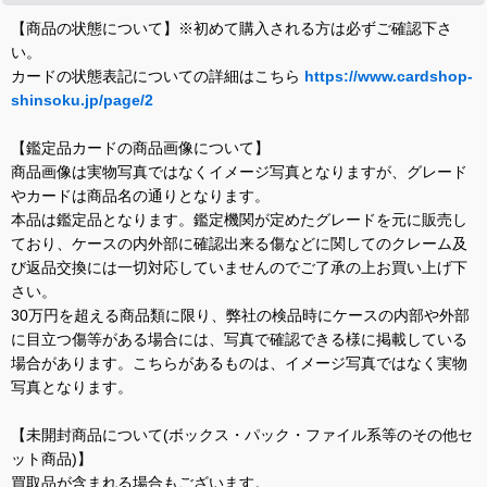
【商品の状態について】※初めて購入される方は必ずご確認下さ
い。
カードの状態表記についての詳細はこちら
https://www.cardshop-
shinsoku.jp/page/2
【鑑定品カードの商品画像について】
商品画像は実物写真ではなくイメージ写真となりますが、グレード
やカードは商品名の通りとなります。
本品は鑑定品となります。鑑定機関が定めたグレードを元に販売し
ており、ケースの内外部に確認出来る傷などに関してのクレーム及
び返品交換には一切対応していませんのでご了承の上お買い上げ下
さい。
30万円を超える商品類に限り、弊社の検品時にケースの内部や外部
に目立つ傷等がある場合には、写真で確認できる様に掲載している
場合があります。こちらがあるものは、イメージ写真ではなく実物
写真となります。
【未開封商品について(ボックス・パック・ファイル系等のその他セ
ット商品)】
買取品が含まれる場合もございます。