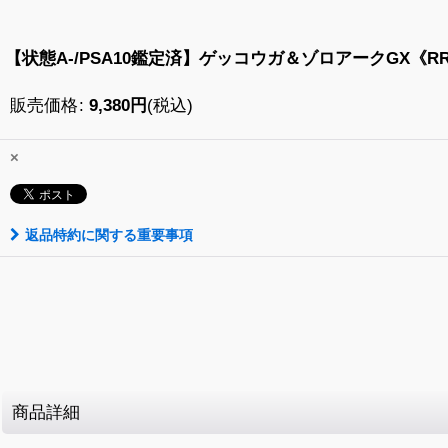
【状態A-/PSA10鑑定済】ゲッコウガ＆ゾロアークGX《RR》{0
販売価格
:
9,380
円
(税込)
×
返品特約に関する重要事項
商品詳細