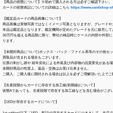
【商品の状態について】※初めて購入される方は必ずご確認下さい。
カードの状態表記についての詳細はこちら
https://www.cardshop-s
【鑑定品カードの商品画像について】
商品画像は実物写真ではなくイメージ写真となりますが、グレードや
本品は鑑定品となります。鑑定機関が定めたグレードを元に販売して
30万円を超える商品類に限り、弊社の検品時にケースの内部や外部
ります。
【未開封商品について(ボックス・パック・ファイル系等のその他セッ
買取品が含まれる場合もございます。
伝票の剥がし跡や 経年劣化による外装及び内容物の品質変化がある
未開封商品の性質上、返品・交換はお受け出来ません。
ご購入、ご購入後に開封される場合は以上を必ずご理解頂いた上でご
【生産段階からカードに存在する加工線(初期線)について】
状態Aであっても、生産段階で存在する加工線などを含む場合がござい
【1EDが存在するカードについて】
1st edition(以下「1ED」表記)の存在するカードにつきまし