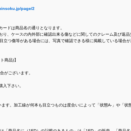
hinsoku.jp/page/2
カードは商品名の通りとなります。
おり、ケースの内外部に確認出来る傷などに関してのクレーム及び返品
に目立つ傷等がある場合には、写真で確認できる様に掲載している場合
ト商品)】
場合がございます。
購入下さい。
ます。加工線が何本も目立つものは度合いによって「状態A-」や「状
て、当店では「商品名に（1ED）の記載のあるもの」は「1ED」の販売、「