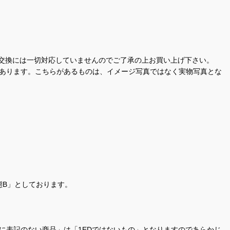
交換には一切対応していませんのでご了承の上お買い上げ下さい。
があります。こちらがあるものは、イメージ写真ではなく実物写真とな
態B」としております。
商品名に表記のない商品」は「1EDではないもの」となりますのであらかじ