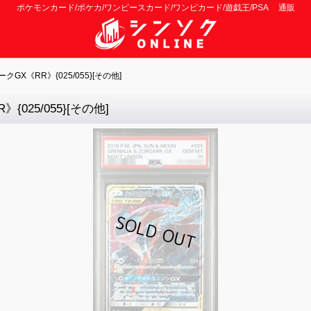
ポケモンカード/ポケカ/ワンピースカード/ワンピカード/遊戯王/PSA 通販
GX《RR》{025/055}[その他]
025/055}[その他]