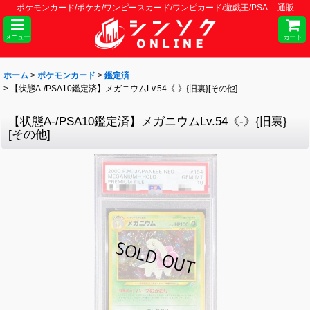
ポケモンカード/ポケカ/ワンピースカード/ワンピカード/遊戯王/PSA 通販
メニュー
カート
ホーム
>
ポケモンカード
>
鑑定済
>
【状態A-/PSA10鑑定済】メガニウムLv.54《-》{旧裏}[その他]
【状態A-/PSA10鑑定済】メガニウムLv.54《-》{旧裏}
[その他]