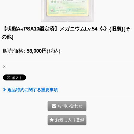
【状態A-/PSA10鑑定済】メガニウムLv.54《-》{旧裏}[そ
の他]
販売価格
:
58,000
円
(税込)
×
返品特約に関する重要事項
お問い合わせ
お気に入り登録