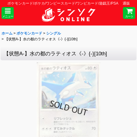
ポケモンカード/ポケカ/ワンピースカード/ワンピカード/遊戯王/PSA 通販
メニュー
カート
ホーム
>
ポケモンカード
>
シングル
>
【状態A-】水の都のラティオス《-》{-}[10th]
【状態A-】水の都のラティオス《-》{-}[10th]