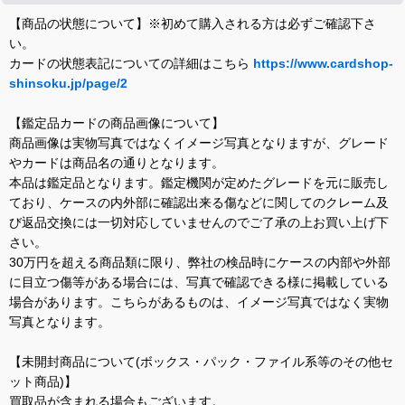
【商品の状態について】※初めて購入される方は必ずご確認下さ
い。
カードの状態表記についての詳細はこちら
https://www.cardshop-
shinsoku.jp/page/2
【鑑定品カードの商品画像について】
商品画像は実物写真ではなくイメージ写真となりますが、グレード
やカードは商品名の通りとなります。
本品は鑑定品となります。鑑定機関が定めたグレードを元に販売し
ており、ケースの内外部に確認出来る傷などに関してのクレーム及
び返品交換には一切対応していませんのでご了承の上お買い上げ下
さい。
30万円を超える商品類に限り、弊社の検品時にケースの内部や外部
に目立つ傷等がある場合には、写真で確認できる様に掲載している
場合があります。こちらがあるものは、イメージ写真ではなく実物
写真となります。
【未開封商品について(ボックス・パック・ファイル系等のその他セ
ット商品)】
買取品が含まれる場合もございます。