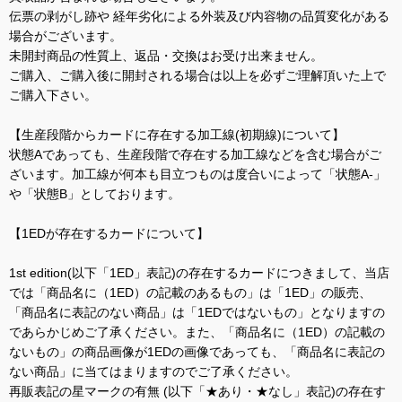
伝票の剥がし跡や 経年劣化による外装及び内容物の品質変化がある
場合がございます。
未開封商品の性質上、返品・交換はお受け出来ません。
ご購入、ご購入後に開封される場合は以上を必ずご理解頂いた上で
ご購入下さい。
【生産段階からカードに存在する加工線(初期線)について】
状態Aであっても、生産段階で存在する加工線などを含む場合がご
ざいます。加工線が何本も目立つものは度合いによって「状態A-」
や「状態B」としております。
【1EDが存在するカードについて】
1st edition(以下「1ED」表記)の存在するカードにつきまして、当店
では「商品名に（1ED）の記載のあるもの」は「1ED」の販売、
「商品名に表記のない商品」は「1EDではないもの」となりますの
であらかじめご了承ください。また、「商品名に（1ED）の記載の
ないもの」の商品画像が1EDの画像であっても、「商品名に表記の
ない商品」に当てはまりますのでご了承ください。
再販表記の星マークの有無 (以下「★あり・★なし」表記)の存在す