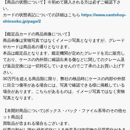
【商品の状態について】※初めて購入される方は必ずご確認下さ
い。
カードの状態表記についての詳細はこちら
https://www.cardshop-
shinsoku.jp/page/2
【鑑定品カードの商品画像について】
商品画像は実物写真ではなくイメージ写真となりますが、グレード
やカードは商品名の通りとなります。
本品は鑑定品となります。鑑定機関が定めたグレードを元に販売し
ており、ケースの内外部に確認出来る傷などに関してのクレーム及
び返品交換には一切対応していませんのでご了承の上お買い上げ下
さい。
30万円を超える商品類に限り、弊社の検品時にケースの内部や外部
に目立つ傷等がある場合には、写真で確認できる様に掲載している
場合があります。こちらがあるものは、イメージ写真ではなく実物
写真となります。
【未開封商品について(ボックス・パック・ファイル系等のその他セ
ット商品)】
買取品が含まれる場合もございます。
伝票の剥がし跡や 経年劣化による外装及び内容物の品質変化がある