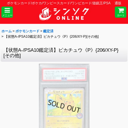
ポケモンカード/ポケカ/ワンピースカード/ワンピカード/遊戯王/PSA 通販
メニュー
カート
ホーム
>
ポケモンカード
>
鑑定済
>
【状態A-/PSA10鑑定済】ピカチュウ《P》{206/XY-P}[その他]
【状態A-/PSA10鑑定済】ピカチュウ《P》{206/XY-P}
[その他]