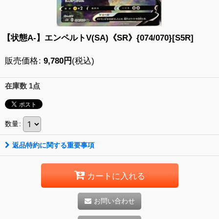
【状態A-】エンペルトV(SA)《SR》{074/070}[S5R]
販売価格
:
9,780
円
(税込)
在庫数 1点
数量
:
返品特約に関する重要事項
カートに入れる
お問い合わせ