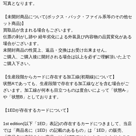
写真となります。
【未開封商品について(ボックス・パック・ファイル系等のその他セ
ット商品)】
買取品が含まれる場合もございます。
伝票の剥がし跡や 経年劣化による外装及び内容物の品質変化がある
場合がございます。
未開封商品の性質上、返品・交換はお受け出来ません。
ご購入、ご購入後に開封される場合は以上を必ずご理解頂いた上で
ご購入下さい。
【生産段階からカードに存在する加工線(初期線)について】
状態Aであっても、生産段階で存在する加工線などを含む場合がご
ざいます。加工線が何本も目立つものは度合いによって「状態A-」
や「状態B」としております。
【1EDが存在するカードについて】
1st edition(以下「1ED」表記)の存在するカードにつきまして、当店
では「商品名に（1ED）の記載のあるもの」は「1ED」の販売、