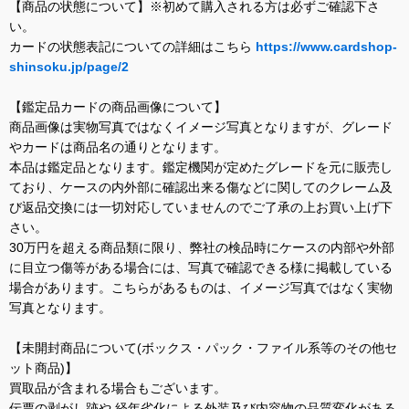
【商品の状態について】※初めて購入される方は必ずご確認下さ
い。
カードの状態表記についての詳細はこちら
https://www.cardshop-
shinsoku.jp/page/2
【鑑定品カードの商品画像について】
商品画像は実物写真ではなくイメージ写真となりますが、グレード
やカードは商品名の通りとなります。
本品は鑑定品となります。鑑定機関が定めたグレードを元に販売し
ており、ケースの内外部に確認出来る傷などに関してのクレーム及
び返品交換には一切対応していませんのでご了承の上お買い上げ下
さい。
30万円を超える商品類に限り、弊社の検品時にケースの内部や外部
に目立つ傷等がある場合には、写真で確認できる様に掲載している
場合があります。こちらがあるものは、イメージ写真ではなく実物
写真となります。
【未開封商品について(ボックス・パック・ファイル系等のその他セ
ット商品)】
買取品が含まれる場合もございます。
伝票の剥がし跡や 経年劣化による外装及び内容物の品質変化がある