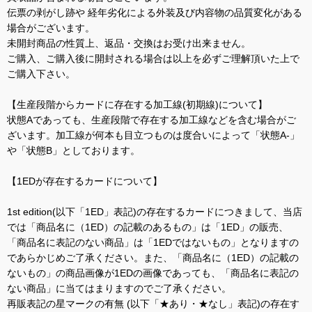
伝票の剥がし跡や 経年劣化による外装及び内容物の品質変化がある
場合がございます。
未開封商品の性質上、返品・交換はお受け出来ません。
ご購入、ご購入後に開封される場合は以上を必ずご理解頂いた上で
ご購入下さい。
【生産段階からカードに存在する加工線(初期線)について】
状態Aであっても、生産段階で存在する加工線などを含む場合がご
ざいます。加工線が何本も目立つものは度合いによって「状態A-」
や「状態B」としております。
【1EDが存在するカードについて】
1st edition(以下「1ED」表記)の存在するカードにつきまして、当店
では「商品名に（1ED）の記載のあるもの」は「1ED」の販売、
「商品名に表記のない商品」は「1EDではないもの」となりますの
であらかじめご了承ください。また、「商品名に（1ED）の記載の
ないもの」の商品画像が1EDの画像であっても、「商品名に表記の
ない商品」に当てはまりますのでご了承ください。
再販表記の星マークの有無 (以下「★あり・★なし」表記)の存在す