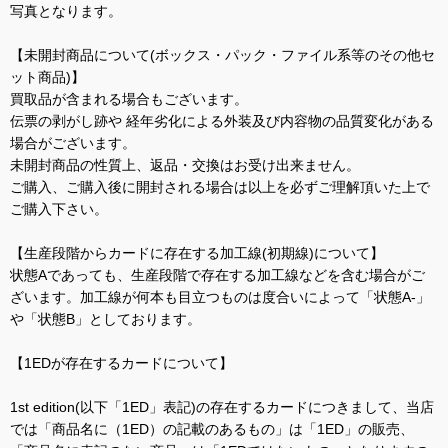
写真となります。
【未開封商品について(ボックス・パック・ファイル系等のその他セ
ット商品)】
買取品が含まれる場合もございます。
伝票の剥がし跡や 経年劣化による外装及び内容物の品質変化がある
場合がございます。
未開封商品の性質上、返品・交換はお受け出来ません。
ご購入、ご購入後に開封される場合は以上を必ずご理解頂いた上で
ご購入下さい。
【生産段階からカードに存在する加工線(初期線)について】
状態Aであっても、生産段階で存在する加工線などを含む場合がご
ざいます。加工線が何本も目立つものは度合いによって「状態A-」
や「状態B」としております。
【1EDが存在するカードについて】
1st edition(以下「1ED」表記)の存在するカードにつきまして、当店
では「商品名に（1ED）の記載のあるもの」は「1ED」の販売、