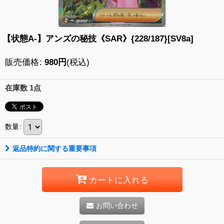
【状態A-】アンズの秘技《SAR》{228/187}[SV8a]
販売価格
:
980
円
(税込)
在庫数 1点
数量
:
返品特約に関する重要事項
カートに入れる
お問い合わせ